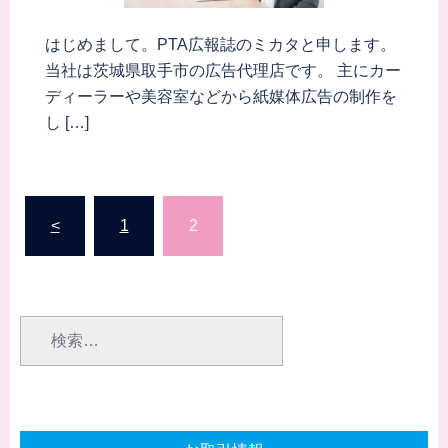
はじめまして。PTA広報誌のミカタと申します。
当社は茨城県取手市の広告代理店です。 主にカー
ディーラーや美容室などから紙媒体広告の制作を
し […]
投
<
1
2
稿
の
ペ
検
ー
索:
ジ
送
り