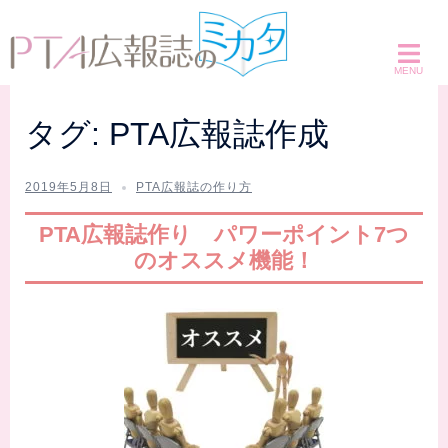
コ
ン
テ
ン
ツ
タグ:
PTA広報誌作成
へ
ス
2019年5月8日
PTA広報誌の作り方
キ
ッ
PTA広報誌作り パワーポイント7つ
プ
のオススメ機能！