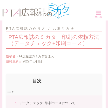
コ
ン
テ
ン
ツ
PTA広報誌の作り方
お取引方法
へ
PTA広報誌のミカタ 印刷の依頼方法
ス
（データチェック+印刷コース）
キ
ッ
投稿者:
PTA広報誌のミカタ管理人
プ
最終更新日:
2022年5月1日
目次
データチェック+印刷コースについて