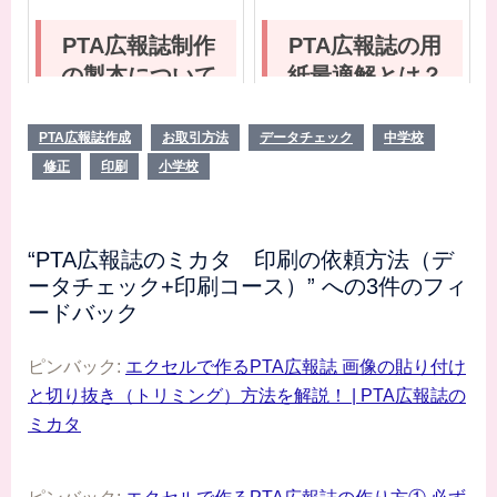
みよう！
PTA広報誌制作
PTA広報誌の用
の製本について
紙最適解とは？
と注意が必要な
用紙の種類と名
６ページについ
称から選び方ま
PTA広報誌作成
お取引方法
データチェック
中学校
て解説します
で解説します
修正
印刷
小学校
“
PTA広報誌のミカタ 印刷の依頼方法（デ
ータチェック+印刷コース）
” への3件のフィ
ードバック
ピンバック:
エクセルで作るPTA広報誌 画像の貼り付け
と切り抜き（トリミング）方法を解説！ | PTA広報誌の
ミカタ