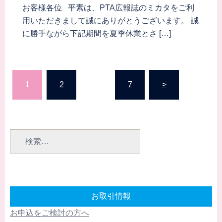
お客様各位 平素は、PTA広報誌のミカタをご利
用いただきまして誠にありがとうございます。 誠
に勝手ながら下記期間を夏季休業とさ […]
投
1
2
…
7
>
稿
の
ペ
検
ー
索:
ジ
送
り
お取引情報
お申込をご検討の方へ