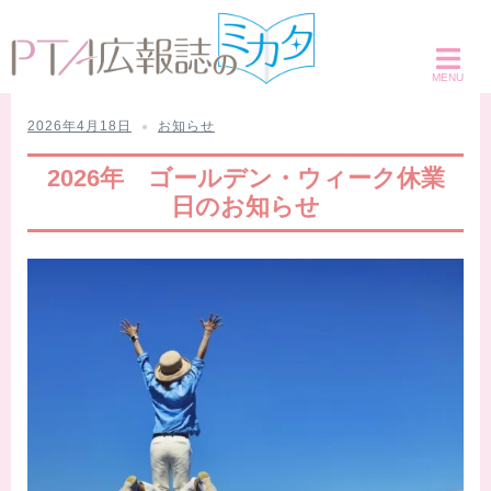
コ
ン
テ
ン
ツ
2026年4月18日
お知らせ
へ
2026年 ゴールデン・ウィーク休業
ス
日のお知らせ
キ
ッ
プ