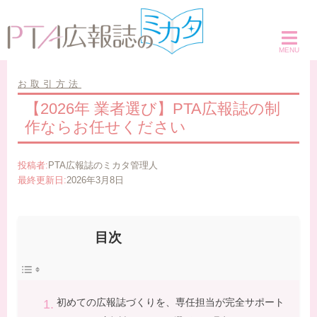
コ
ン
テ
ン
ツ
お取引方法
へ
【2026年 業者選び】PTA広報誌の制
ス
作ならお任せください
キ
ッ
投稿者:
PTA広報誌のミカタ管理人
プ
最終更新日:
2026年3月8日
目次
初めての広報誌づくりを、専任担当が完全サポート