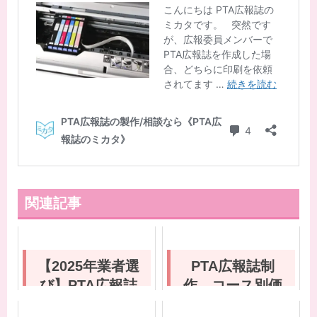
関連記事
【2025年業者選
PTA広報誌制
び】PTA広報誌
作 コース別価
作成ならお任せ
格表