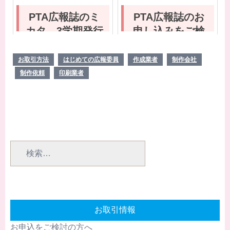
下さい！
PTA広報誌のミ
PTA広報誌のお
カタ 3学期発行
申し込みをご検
スケジュールの
討の方へ
空き状況（11/30
お取引方法
はじめての広報委員
作成業者
制作会社
更新）
制作依頼
印刷業者
検
索:
お取引情報
お申込をご検討の方へ