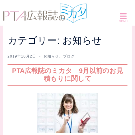
コ
ン
テ
ン
ツ
カテゴリー:
お知らせ
へ
ス
2019年10月2日
お知らせ
、
ブログ
キ
ッ
PTA広報誌のミカタ 9月以前のお見
プ
積もりに関して