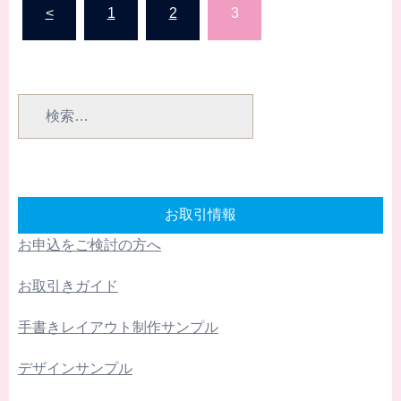
<
1
2
3
稿
の
ペ
検
ー
索:
ジ
送
り
お取引情報
お申込をご検討の方へ
お取引きガイド
手書きレイアウト制作サンプル
デザインサンプル