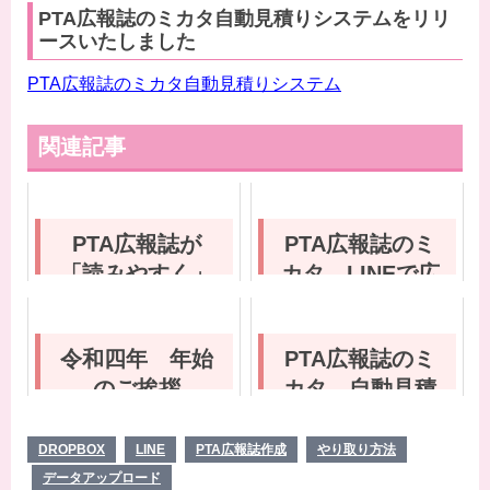
PTA広報誌のミカタ自動見積りシステムをリリ
ースいたしました
PTA広報誌のミカタ自動見積りシステム
関連記事
PTA広報誌が
PTA広報誌のミ
「読みやすく」
カタ LINEで広
「保管される」
報誌を作ろう！
ために大切なこ
令和四年 年始
PTA広報誌のミ
と
のご挨拶
カタ 自動見積
りシステムリリ
ースのお知らせ
DROPBOX
LINE
PTA広報誌作成
やり取り方法
データアップロード