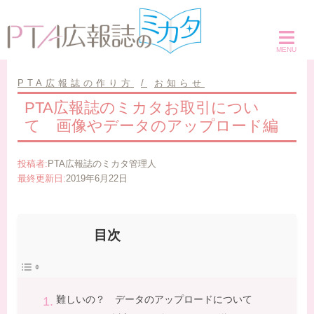
コ
ン
テ
ン
ツ
PTA広報誌の作り方
お知らせ
へ
PTA広報誌のミカタお取引につい
ス
て 画像やデータのアップロード編
キ
ッ
投稿者:
PTA広報誌のミカタ管理人
プ
最終更新日:
2019年6月22日
目次
難しいの？ データのアップロードについて