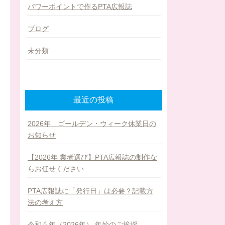
パワーポイントで作るPTA広報誌
ブログ
未分類
最近の投稿
2026年 ゴールデン・ウィーク休業日の
お知らせ
【2026年 業者選び】PTA広報誌の制作な
らお任せください
PTA広報誌に「発行日」は必要？記載方
法の考え方
令和八年（2026年） 年始のご挨拶