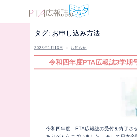
コ
ン
テ
ン
タグ:
お申し込み方法
ツ
へ
2023年1月13日
お知らせ
ス
キ
令和四年度PTA広報誌3学期
ッ
プ
令和四年度 PTA広報誌の受付を終了さ
ありがとうございました。 そして日本全国の