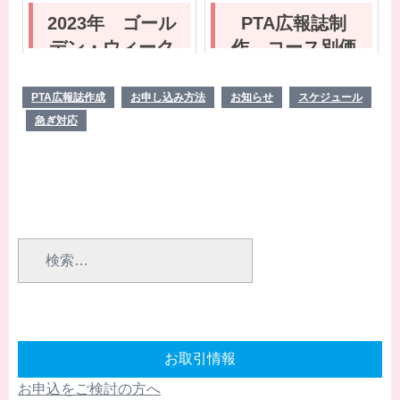
2023年 ゴール
PTA広報誌制
デン・ウィーク
作 コース別価
休業日のお知ら
格表
せ
PTA広報誌作成
お申し込み方法
お知らせ
スケジュール
急ぎ対応
検
索:
お取引情報
お申込をご検討の方へ