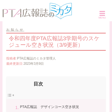
コ
ン
テ
ン
ツ
お知らせ
へ
令和四年度PTA広報誌3学期号のスケ
ス
ジュール空き状況（3/9更新）
キ
ッ
投稿者:
PTA広報誌のミカタ管理人
プ
最終更新日:
2023年3月9日
目次
PTA広報誌 デザインコース空き状況