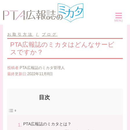
コ
ン
テ
ン
ツ
お取引方法
ブログ
へ
PTA広報誌のミカタはどんなサービ
ス
スですか？
キ
ッ
投稿者:
PTA広報誌のミカタ管理人
プ
最終更新日:
2022年11月8日
目次
PTA広報誌のミカタとは？