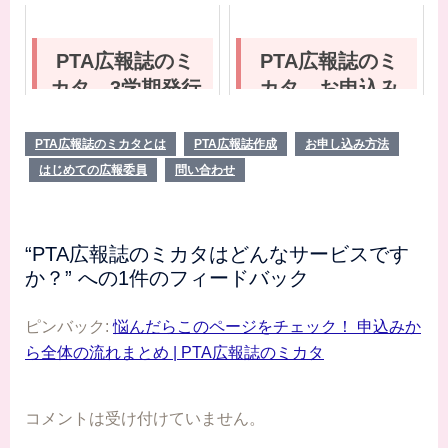
ら全体の流れま
格表
とめ
PTA広報誌のミ
PTA広報誌のミ
カタ 3学期発行
カタ お申込み
スケジュールの
後に行う3つの作
空き状況（11/30
業
PTA広報誌のミカタとは
PTA広報誌作成
お申し込み方法
更新）
はじめての広報委員
問い合わせ
“
PTA広報誌のミカタはどんなサービスです
か？
” への1件のフィードバック
ピンバック:
悩んだらこのページをチェック！ 申込みか
ら全体の流れまとめ | PTA広報誌のミカタ
コメントは受け付けていません。