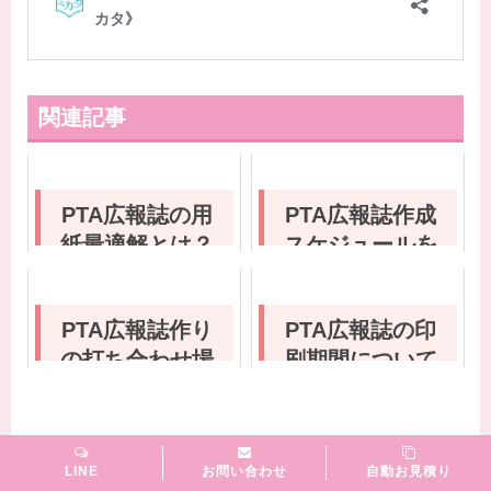
関連記事
PTA広報誌の用
PTA広報誌作成
紙最適解とは？
スケジュールを
用紙の種類と名
説明します
称から選び方ま
PTA広報誌作り
PTA広報誌の印
で解説します
の打ち合わせ場
刷期間について
所
LINE
お問い合わせ
自動お見積り