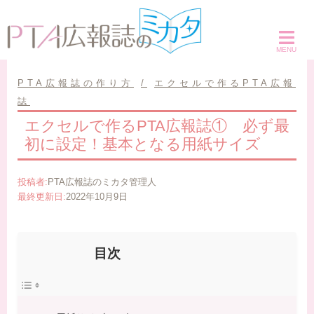
コ
ン
テ
ン
ツ
PTA広報誌の作り方
エクセルで作るPTA広報
へ
誌
ス
エクセルで作るPTA広報誌① 必ず最
キ
初に設定！基本となる用紙サイズ
ッ
プ
投稿者:
PTA広報誌のミカタ管理人
最終更新日:
2022年10月9日
目次