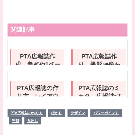
関連記事
PTA広報誌作
PTA広報誌作
成 急ぎや1ペー
り 撮影画像を
ジだけ作成お受
パワーポイント
けします。
でカンタン加工
PTA広報誌の作
PTA広報誌のミ
をご紹介！
り方 レイアウ
カタ 広報誌づ
トの準備 ガイ
くりで最初に決
ドとルーラーの
めること
PTA広報誌の作り方
ぼかし
デザイン
パワーポイント
使い方を覚えよ
光彩
見出し
う！