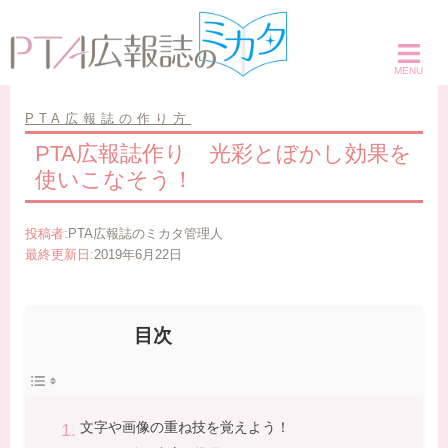
コ
ン
テ
ン
ツ
PTA広報誌の作り方
へ
PTA広報誌作り 光彩とぼかし効果を
ス
使いこなそう！
キ
ッ
投稿者:
PTA広報誌のミカタ管理人
プ
最終更新日:
2019年6月22日
目次
文字や画像の重ね技を覚えよう！