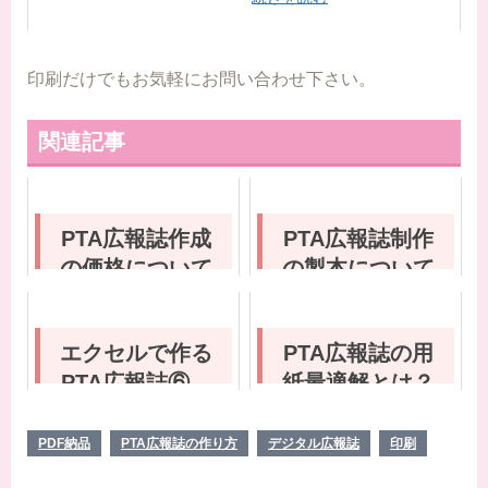
印刷だけでもお気軽にお問い合わせ下さい。
関連記事
PTA広報誌作成
PTA広報誌制作
の価格について
の製本について
と注意が必要な
６ページについ
エクセルで作る
PTA広報誌の用
て解説します
PTA広報誌⑥
紙最適解とは？
パソコンサクサ
用紙の種類と名
ク 画像を軽く
称から選び方ま
PDF納品
PTA広報誌の作り方
デジタル広報誌
印刷
してエクセルフ
で解説します