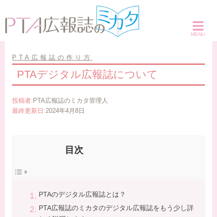
コ
ン
テ
ン
ツ
PTA広報誌の作り方
へ
PTAデジタル広報誌について
ス
キ
投稿者:
PTA広報誌のミカタ管理人
ッ
最終更新日:
2024年4月8日
プ
目次
PTAのデジタル広報誌とは？
PTA広報誌のミカタのデジタル広報誌をもう少し詳