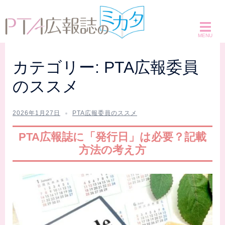
コ
ン
テ
ン
ツ
カテゴリー:
PTA広報委員
へ
のススメ
ス
キ
ッ
2026年1月27日
PTA広報委員のススメ
プ
PTA広報誌に「発行日」は必要？記載
方法の考え方