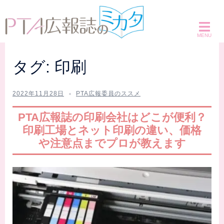
コ
ン
テ
ン
ツ
タグ:
印刷
へ
ス
2022年11月28日
PTA広報委員のススメ
キ
ッ
PTA広報誌の印刷会社はどこが便利？
プ
印刷工場とネット印刷の違い、価格
や注意点までプロが教えます