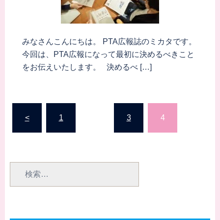
みなさんこんにちは。 PTA広報誌のミカタです。
今回は、PTA広報になって最初に決めるべきこと
をお伝えいたします。 決めるべ […]
投
<
1
…
3
4
稿
の
ペ
検
ー
索:
ジ
送
り