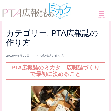
コ
ン
テ
ン
ツ
カテゴリー:
PTA広報誌の
へ
作り方
ス
キ
ッ
2018年5月29日
PTA広報誌の作り方
プ
PTA広報誌のミカタ 広報誌づくり
で最初に決めること