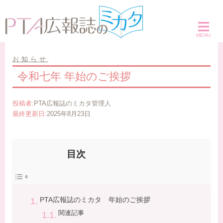
コ
ン
テ
ン
ツ
お知らせ
へ
令和七年 年始のご挨拶
ス
キ
投稿者:
PTA広報誌のミカタ管理人
ッ
最終更新日:
2025年8月23日
プ
目次
PTA広報誌のミカタ 年始のご挨拶
関連記事