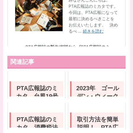
関連記事
PTA広報誌のミ
2023年 ゴール
カタ 台風19号
デン・ウィーク
被害の対応につ
休業日のお知ら
いて
せ
PTA広報誌のミ
取引方法を簡単
カタ 消費税法
説明！ PTA広