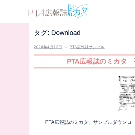
コ
ン
テ
ン
タグ:
Download
ツ
へ
2020年4月12日
PTA広報誌サンプル
ス
キ
PTA広報誌のミカタ
ッ
プ
PTA広報誌のミカタ、サンプルダウンロ