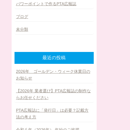
パワーポイントで作るPTA広報誌
ブログ
未分類
最近の投稿
2026年 ゴールデン・ウィーク休業日の
お知らせ
【2026年 業者選び】PTA広報誌の制作な
らお任せください
PTA広報誌に「発行日」は必要？記載方
法の考え方
令和八年（2026年） 年始のご挨拶