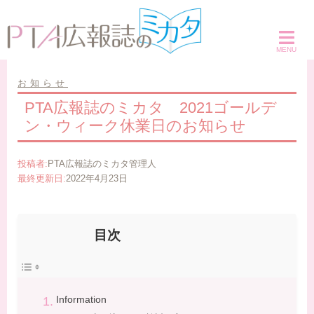
コ
ン
テ
ン
ツ
お知らせ
へ
PTA広報誌のミカタ 2021ゴールデ
ス
ン・ウィーク休業日のお知らせ
キ
ッ
投稿者:
PTA広報誌のミカタ管理人
プ
最終更新日:
2022年4月23日
目次
Information