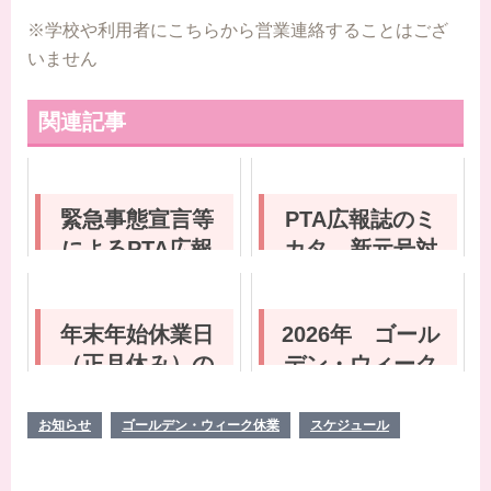
※学校や利用者にこちらから営業連絡することはござ
いません
関連記事
緊急事態宣言等
PTA広報誌のミ
によるPTA広報
カタ 新元号対
誌作成対応につ
応のお知らせ
いて
年末年始休業日
2026年 ゴール
（正月休み）の
デン・ウィーク
お知らせ
休業日のお知ら
せ
お知らせ
ゴールデン・ウィーク休業
スケジュール