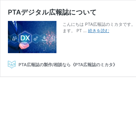
PTAデジタル広報誌について
こんにちは PTA広報誌のミカタです
PTA
ます。 PT …
続きを読む
デ
ジ
タ
ル
広
PTA広報誌の製作/相談なら《PTA広報誌のミカタ》
報
誌
に
つ
い
て