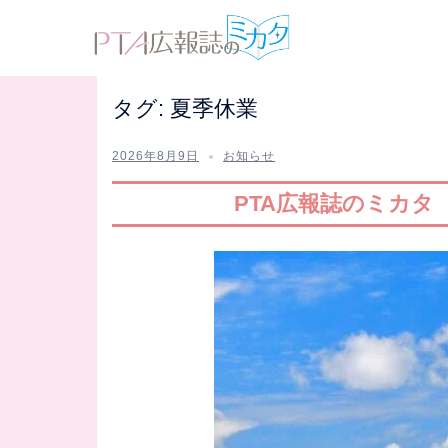
コ
ン
テ
ン
タグ:
夏季休業
ツ
へ
2026年8月9日
お知らせ
ス
キ
PTA広報誌のミカタ
ッ
プ